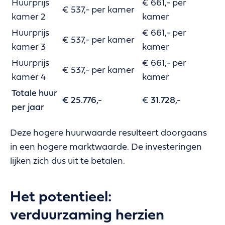
Huurprijs
€ 661,- per
€ 537,- per kamer
kamer 2
kamer
Huurprijs
€ 661,- per
€ 537,- per kamer
kamer 3
kamer
Huurprijs
€ 661,- per
€ 537,- per kamer
kamer 4
kamer
Totale huur
€ 25.776,-
€
31.728,-
per jaar
Deze hogere huurwaarde resulteert doorgaans
in een hogere marktwaarde. De investeringen
lijken zich dus uit te betalen.
Het potentieel:
verduurzaming herzien