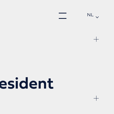
NL
DE
EN
esident