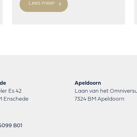
Lees meer
ede
Apeldoorn
ler Es 42
Laan van het Omnivers
M Enschede
7324 BM Apeldoorn
5099 B01