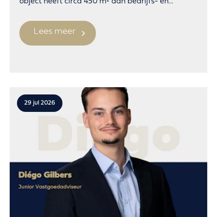
object heeft circa 450 m² aan bedrijfs- en
kantoorruimte.
Lees meer
29 jul 2026