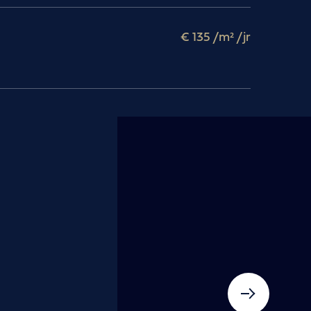
€ 135
/m² /jr