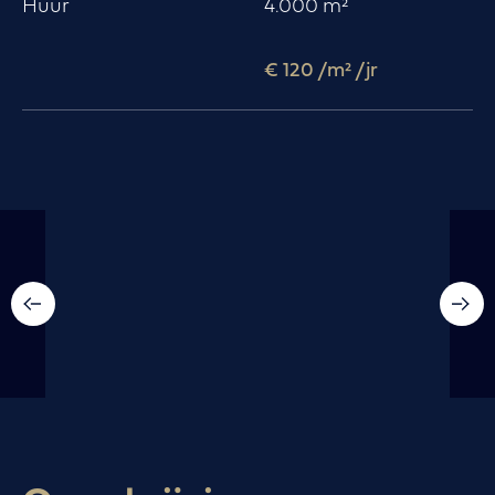
Huur
4.000 m²
€ 120
/m² /jr